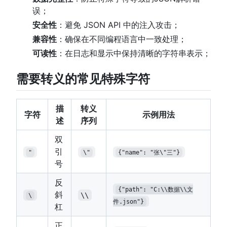
误；
安全性
：避免 JSON API 中的注入攻击；
兼容性
：确保在不同编程语言中一致处理；
可读性
：在日志和显示中保持清晰的字符串表示；
需要转义的常见特殊字符
描
转义
字符
示例用法
述
序列
双
引
"
\"
{"name": "张\"三"}
号
反
{"path": "C:\\数据\\文
斜
\\
\
件.json"}
杠
正