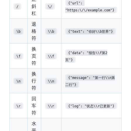
{"url": 
斜
/
\/
"https:\/\/example.com"}
杠
退
格
\b
\\b
{"text": "你好\\b世界"}
符
换
{"data": "报告\\f第2
页
\f
\\f
页"}
符
换
{"message": "第一行\\n第
行
\n
\\n
二行"}
符
回
车
\r
\\r
{"log": "状态\\r已更新"}
符
水
平