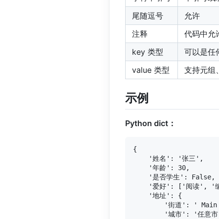
尾随逗号
允许
注释
代码中允
key 类型
可以是任
value 类型
支持元组、
示例
Python dict：
{

    '姓名': '张三',

    '年龄': 30,

    '是否学生': False,

    '爱好': ['阅读', '
    '地址': {

        '街道': ' Main 
        '城市': '任意市'