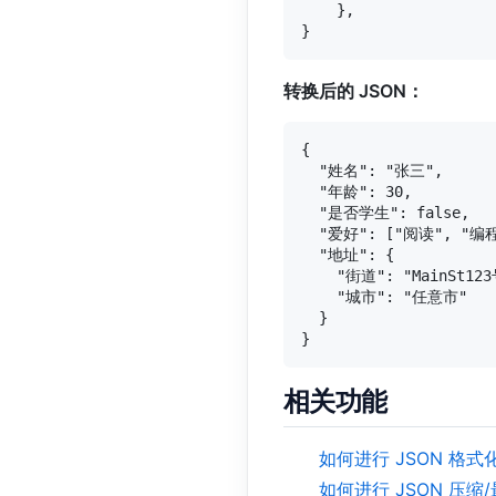
    },

转换后的 JSON：
{

  "姓名": "张三",

  "年龄": 30,

  "是否学生": false,

  "爱好": ["阅读", "编程
  "地址": {

    "街道": "MainSt123
    "城市": "任意市"

  }

相关功能
如何进行 JSON 格式
如何进行 JSON 压缩