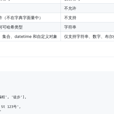
不允许
许（不在字典字面量中）
不支持
何可哈希类型
字符串
集合、datetime 和自定义对象
仅支持字符串、数字、布尔值
编程', '徒步'],

St 123号',


